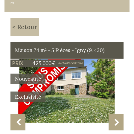
rs
< Retour
Maison 74 m² - 5 Pièces - Igny (91430)
PRIX
425 000
€
Ref VAP10001048
Nouveauté
Exclusivité