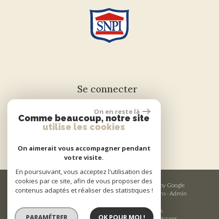
Se connecter
On en reste là
Comme beaucoup, notre site
Espace propriétaire
utilise les cookies
On aimerait vous accompagner pendant
votre visite.
En poursuivant, vous acceptez l'utilisation des
cookies par ce site, afin de vous proposer des
© 2026 | Tous droits réservés | Traduction powered by Google
contenus adaptés et réaliser des statistiques !
Plan du site
-
Mentions légales
-
Nos honoraires
-
Liens
-
Admin
Site internet compatible multi-supports,
PARAMÉTRER
OK POUR MOI !
un seul site adaptable à tous les types d'écrans.