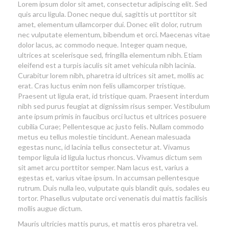
Lorem ipsum dolor sit amet, consectetur adipiscing elit. Sed
quis arcu ligula. Donec neque dui, sagittis ut porttitor sit
amet, elementum ullamcorper dui. Donec elit dolor, rutrum
nec vulputate elementum, bibendum et orci. Maecenas vitae
dolor lacus, ac commodo neque. Integer quam neque,
ultrices at scelerisque sed, fringilla elementum nibh. Etiam
eleifend est a turpis iaculis sit amet vehicula nibh lacinia.
Curabitur lorem nibh, pharetra id ultrices sit amet, mollis ac
erat. Cras luctus enim non felis ullamcorper tristique.
Praesent ut ligula erat, id tristique quam. Praesent interdum
nibh sed purus feugiat at dignissim risus semper. Vestibulum
ante ipsum primis in faucibus orci luctus et ultrices posuere
cubilia Curae; Pellentesque ac justo felis. Nullam commodo
metus eu tellus molestie tincidunt. Aenean malesuada
egestas nunc, id lacinia tellus consectetur at. Vivamus
tempor ligula id ligula luctus rhoncus. Vivamus dictum sem
sit amet arcu porttitor semper. Nam lacus est, varius a
egestas et, varius vitae ipsum. In accumsan pellentesque
rutrum. Duis nulla leo, vulputate quis blandit quis, sodales eu
tortor. Phasellus vulputate orci venenatis dui mattis facilisis
mollis augue dictum.
Mauris ultricies mattis purus, et mattis eros pharetra vel.