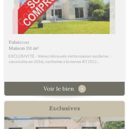
Igny
Maison 74 m²
EXCLUSIVITÉ – Maison individuelle avec sous-sol total au
cœur du quartier recherché de Gommonvill...
Voir le bien
+
exclusives