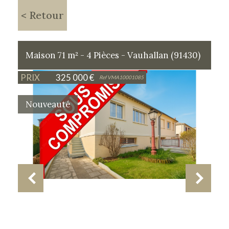
< Retour
Maison 71 m² - 4 Pièces - Vauhallan (91430)
PRIX
325 000
€
Ref VMA10001085
Nouveauté